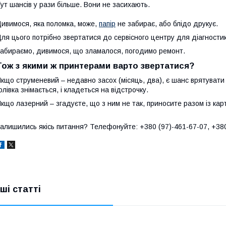
ут шансів у рази більше. Вони не засихають.
ивимося, яка поломка, може,
папір
не забирає, або блідо друкує.
ля цього потрібно звертатися до сервісного центру для діагности
абираємо, дивимося, що зламалося, погодимо ремонт.
Тож з якими ж принтерами варто звертатися?
кщо струменевий – недавно засох (місяць, два), є шанс врятувати
олівка знімається, і кладеться на відстрочку.
кщо лазерний – згадуєте, що з ним не так, приносите разом із ка
алишились якісь питання? Телефонуйте: +380 (97)-461-67-07, +380 
нші статті