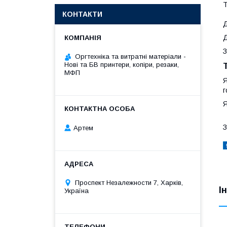
Т
КОНТАКТИ
Д
Д
З
Оргтехніка та витратні матеріали -
Нові та БВ принтери, копіри, резаки,
МФП
Я
г
Я
З
Артем
Проспект Незалежности 7, Харків,
І
Україна