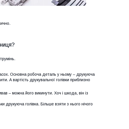
тично.
зниця?
трумінь.
засох. Основна робоча деталь у ньому – друкуюча
ити. А вартість друкувальної голівки приблизно
ав – можна його викинути. Хоч і шкода, він із
ки друкуюча голівка. Більше взяти з нього нічого