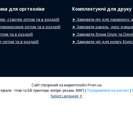
ики для оргтехніки
Комплектуючі для друку
ер, стартер оптом та в роздріб
➤ Замовити піч для лазерного 
 перенесення оптом та в роздріб
➤ Замовити ракель, лезо очище
птом та в роздріб
➤ Замовити блоки Drum та Devel
 оптом та в роздріб
➤ Замовити чіп для копіру Koni
Сайт створений на маркетплейсі
Prom.ua
Оргтехніка та витратні матеріали - Нові та БВ принтери, копіри, резаки, МФП |
Поскаржитися на контент
|
Select Language
▼