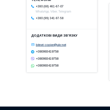
+380 (68) 461-67-07
WhatsApp, Viber, Telegram
+380 (99) 341-97-58
bitnet-copier@ukr.net
+380993419758
+380993419758
+380993419758