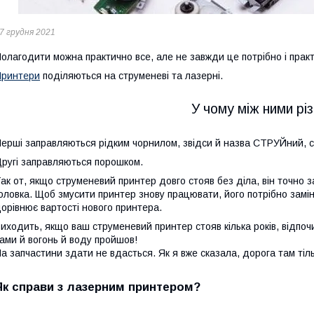
7 грудня 2021
олагодити можна практично все, але не завжди це потрібно і прак
Принтери
поділяються на струменеві та лазерні.
У чому між ними рі
ерші заправляються рідким чорнилом, звідси й назва СТРУЙний, с
ругі заправляються порошком.
ак от, якщо струменевий принтер довго стояв без діла, він точно 
оловка. Щоб змусити принтер знову працювати, його потрібно замін
орівнює вартості нового принтера.
иходить, якщо ваш струменевий принтер стояв кілька років, відпочив
ами й вогонь й воду пройшов!
а запчастини здати не вдасться. Як я вже сказала, дорога там тіль
Як справи з лазерним принтером?