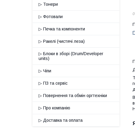
▷ Тонери
0
▷ Фотовали
П
▷ Печка та компоненти
▷ Ракелі (чистячі леза)
▷ Блоки в зборі (Drum/Developer
units)
П
Д
▷ Чіпи
Т
▷ ПЗ та сервіс
г
д
▷ Повернення та обмін оргтехніки
В
в
▷ Про компанію
Н
▷ Доставка та оплата