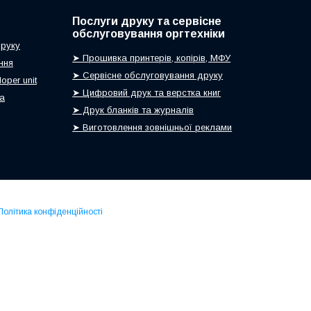
Послуги друку та сервісне
обслуговування оргтехніки
друку
➤ Прошивка принтерів, копірів, МФУ
ння
➤ Сервісне обслуговування друку
oper unit
➤ Цифровий друк та верстка книг
ca
➤ Друк бланків та журналів
➤ Виготовлення зовнішньої реклами
Політика конфіденційності