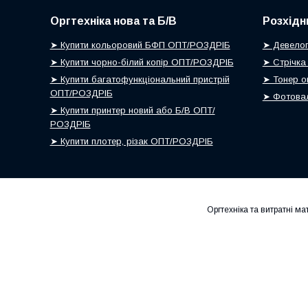
Оргтехніка нова та Б/В
Розхідн
➤ Купити кольоровий БФП ОПТ/РОЗДРІБ
➤ Девелоп
➤ Купити чорно-білий копір ОПТ/РОЗДРІБ
➤ Стрічка
➤ Купити багатофункціональний пристрій
➤ Тонер о
ОПТ/РОЗДРІБ
➤ Фотовал
➤ Купити принтер новий або Б/В ОПТ/
РОЗДРІБ
➤ Купити плотер, різак ОПТ/РОЗДРІБ