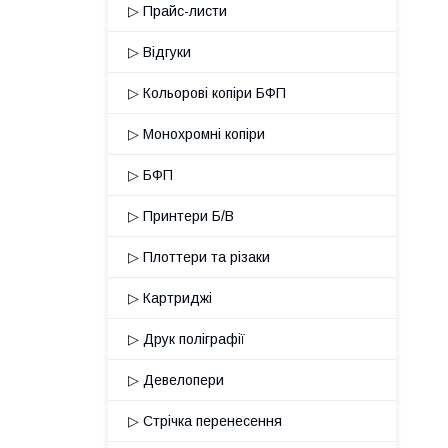
▷ Прайс-листи
▷ Відгуки
▷ Кольорові копіри БФП
▷ Монохромні копіри
▷ БФП
▷ Принтери Б/В
▷ Плоттери та різаки
▷ Картриджі
▷ Друк поліграфії
▷ Девелопери
▷ Стрічка перенесення