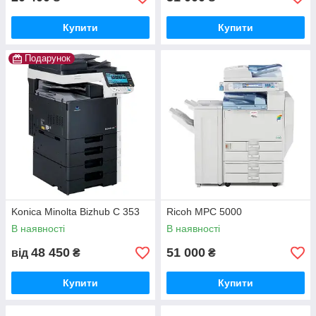
цифрові.
За принципом передачі кольору діляться на:
Купити
Купити
кольорові;
Подарунок
монохромні.
Головний офіс знаходиться в місті Харків, куди ви можете
звернутися за більш детальною інформацією для вирішення
ваших питань.
Контактний телефон:
+380 (93) 308-11-70
+380 (99) 341-97-58
Зв'язок через Telegram, Viber, WhatsApp
Де купити копіри в Києві і Харкові?
Konica Minolta Bizhub C 353
Ricoh MPC 5000
В наявності
В наявності
48 450
51 000
від
₴
₴
Купити
Купити