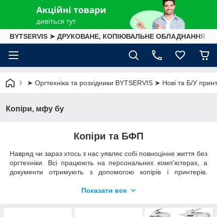
BYTSERVIS ➤ ДРУКОВАНЕ, КОПІЮВАЛЬНЕ ОБЛАДНАННЯ
➤ Оргтехніка та розхідники BYTSERVIS ➤ Нові та Б/У принте
Копіри, мфу бу
Копіри та БФП
Навряд чи зараз хтось з нас уявляє собі повноцінне життя без
оргтехніки. Всі працюють на персональних комп'ютерах, а
документи отримують з допомогою копірів і принтерів.
Прогрес міцно увійшов в наше життя: в будинку, в офіси.
Зараз мало зустрінеш людину, у якого вдома немає такого
Показати все
незамінного апарату, як МФУ (багатофункціональний
пристрій) або копіра. Але, щоб апарат прослужив довго дуже