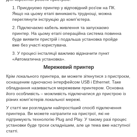
Приєднуємо принтер у відповідний роз'єм на ПК.
Якщо на цьому етапі виникають труднощі, можна
переглянути інструкцію до комп'ютера.
Підключаємо кабель живлення та запускаємо
принтер. На цьому етапі операційна система повинна
буде виявити пристрій і подальша установка пройде
вже без участі користувача.
У процесі інсталяції важливо відзначити пункт
«Автоматична установка».
Мережевий принтер
Крім локального принтера, ви можете зіткнутися з пристроєм,
оснащеним одночасно інтерфейсом USB і Ethernet. Таке
обладнання називається мережевим принтером. Основна
його особливість – можливість підключатися до пристрою із
різних комп'ютерів локальної мережі.
У статті ми розглядали найпростіший спосіб підключення
принтера. Ви можете натрапити на пристрої, які не
підтримують технологію Plug and Play. У такому разі процес
установки буде трохи складнішим, але це тема вже наступної
статті.