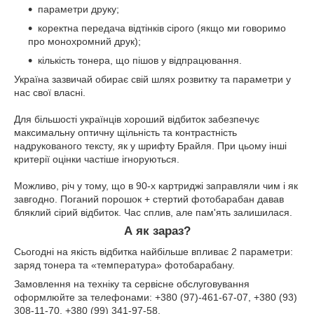
параметри друку;
коректна передача відтінків сірого (якщо ми говоримо
про монохромний друк);
кількість тонера, що пішов у відпрацювання.
Україна зазвичай обирає свій шлях розвитку та параметри у
нас свої власні.
⠀
Для більшості українців хороший відбиток забезпечує
максимальну оптичну щільність та контрастність
надрукованого тексту, як у шрифту Брайля. При цьому інші
критерії оцінки частіше ігноруються.
⠀
Можливо, річ у тому, що в 90-х картриджі заправляли чим і як
завгодно. Поганий порошок + стертий фотобарабан давав
бляклий сірий відбиток. Час сплив, але пам'ять залишилася.
А як зараз?
Сьогодні на якість відбитка найбільше впливає 2 параметри:
заряд тонера та «температура» фотобарабану.
Замовлення на техніку та сервісне обслуговування
оформлюйте за телефонами: +380 (97)-461-67-07, +380 (93)
308-11-70, +380 (99) 341-97-58.