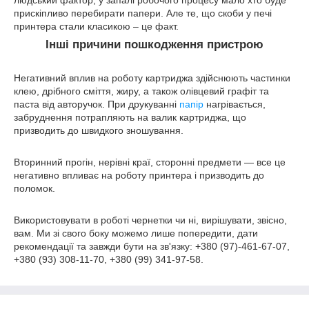
прискіпливо перебирати папери. Але те, що скоби у печі
принтера стали класикою – це факт.
Інші причини пошкодження пристрою
Негативний вплив на роботу картриджа здійснюють частинки
клею, дрібного сміття, жиру, а також олівцевий графіт та
паста від авторучок. При друкуванні
папір
нагрівається,
забруднення потрапляють на валик картриджа, що
призводить до швидкого зношування.
Вторинний прогін, нерівні краї, сторонні предмети — все це
негативно впливає на роботу принтера і призводить до
поломок.
Використовувати в роботі чернетки чи ні, вирішувати, звісно, ​​
вам. Ми зі свого боку можемо лише попередити, дати
рекомендації та завжди бути на зв'язку: +380 (97)-461-67-07,
+380 (93) 308-11-70, +380 (99) 341-97-58.