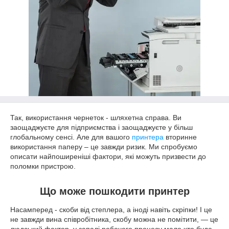
Так, використання чернеток - шляхетна справа. Ви
заощаджуєте для підприємства і заощаджуєте у більш
глобальному сенсі. Але для вашого
принтера
вторинне
використання паперу – це завжди ризик. Ми спробуємо
описати найпоширеніші фактори, які можуть призвести до
поломки пристрою.
Що може пошкодити принтер
Насамперед - скоби від степлера, а іноді навіть скріпки! І це
не завжди вина співробітника, скобу можна не помітити, — це
людський фактор, у запалі робочого процесу мало хто буде