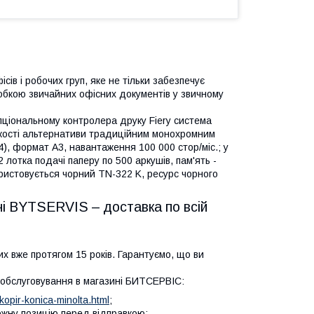
ів і робочих груп, яке не тільки забезпечує
бробкою звичайних офісних документів у звичному
опціональному контролера друку Fiery система
 якості альтернативи традиційним монохромним
4), формат А3, навантаження 100 000 стор/міс.; у
 лотка подачі паперу по 500 аркушів, пам'ять -
ристовується чорний TN-322 K, ресурс чорного
ині BYTSERVIS – доставка по всій
 вже протягом 15 років. Гарантуємо, що ви
е обслуговування в магазині БИТСЕРВІС:
opir-konica-minolta.html
;
кожну позицію перед відправкою;