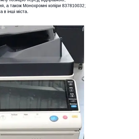
я, а також Монохромні копіри 837810032;
 в інші міста.