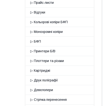
▷ Прайс-листи
▷ Відгуки
▷ Кольорові копіри БФП
▷ Монохромні копіри
▷ БФП
▷ Принтери Б/В
▷ Плоттери та різаки
▷ Картриджі
▷ Друк поліграфії
▷ Девелопери
▷ Стрічка перенесення