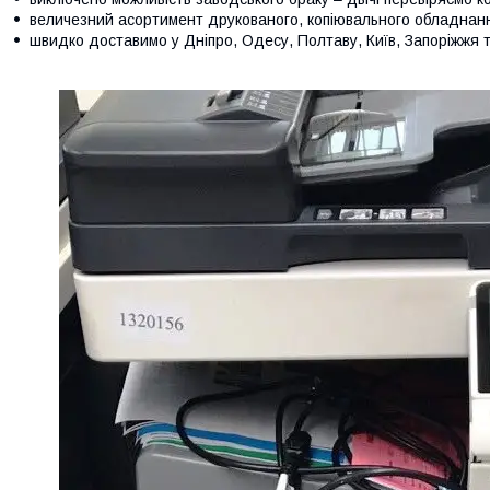
величезний асортимент друкованого, копіювального обладнанн
швидко доставимо у Дніпро, Одесу, Полтаву, Київ, Запоріжжя та