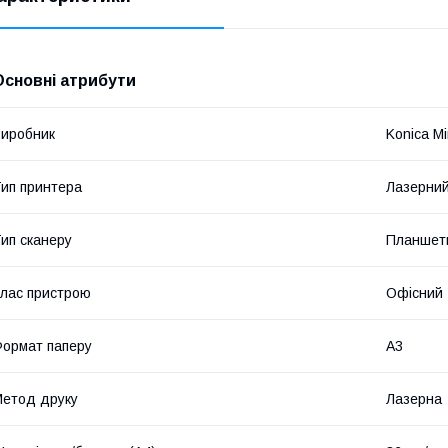
Основні атрибути
иробник
Konica Mi
ип принтера
Лазерни
ип сканеру
Планшет
лас пристрою
Офісний
ормат паперу
А3
етод друку
Лазерна