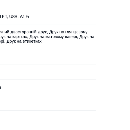
 LPT, USB, Wi-Fi
чний двосторонній друк, Друк на глянцевому
рук на картках, Друк на матовому папері, Друк на
рі, Друк на етикетках
й