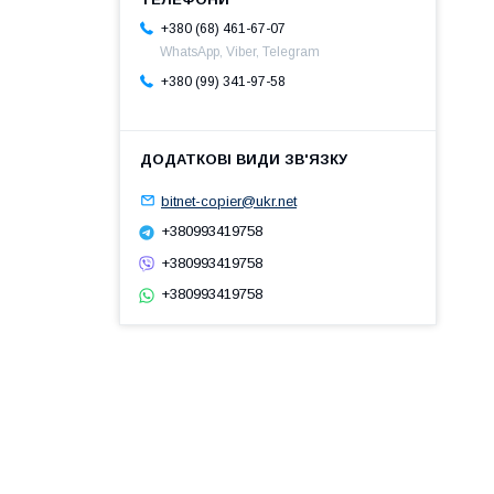
+380 (68) 461-67-07
WhatsApp, Viber, Telegram
+380 (99) 341-97-58
bitnet-copier@ukr.net
+380993419758
+380993419758
+380993419758