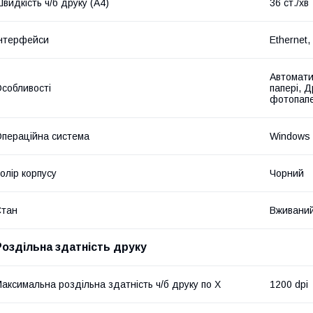
видкість ч/б друку (A4)
36 ст./хв
нтерфейси
Ethernet,
Автомати
собливості
папері, Д
фотопапе
пераційна система
Windows
олір корпусу
Чорний
Стан
Вживани
Роздільна здатність друку
аксимальна роздільна здатність ч/б друку по Х
1200 dpi