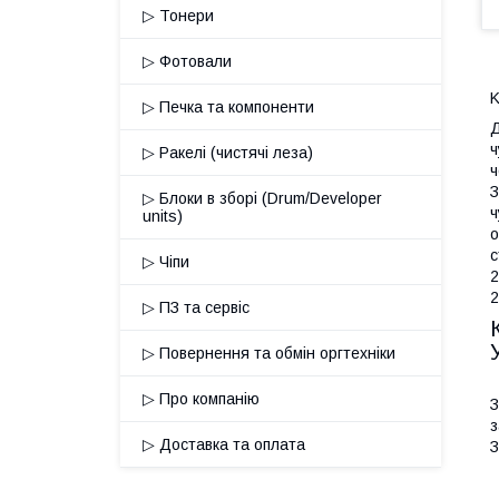
▷ Тонери
▷ Фотовали
K
▷ Печка та компоненти
Д
ч
▷ Ракелі (чистячі леза)
ч
З
▷ Блоки в зборі (Drum/Developer
ч
units)
о
с
▷ Чіпи
2
2
▷ ПЗ та сервіс
▷ Повернення та обмін оргтехніки
▷ Про компанію
З
з
▷ Доставка та оплата
З