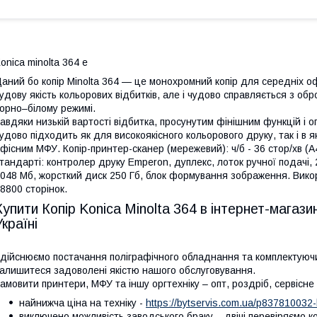
onica minolta 364 e
аний бо копір Minolta 364 — це монохромний копір для середніх офіс
удову якість кольорових відбитків, але і чудово справляється з о
орно–білому режимі.
авдяки низькій вартості відбитка, просунутим фінішним функцій і 
удово підходить як для високоякісного кольорового друку, так і в
фісним МФУ. Копір-принтер-сканер (мережевий): ч/б - 36 стор/хв (А
тандарті: контролер друку Emperon, дуплекс, лоток ручної подачі, 2
048 Мб, жорсткий диск 250 Гб, блок формування зображення. Вико
8800 сторінок.
Купити Копір Konica Minolta 364 в інтернет-магаз
Україні
дійснюємо постачання поліграфічного обладнання та комплектуючих
алишитеся задоволені якістю нашого обслуговування.
амовити принтери, МФУ та іншу оргтехніку – опт, роздріб, сервісн
найнижча ціна на техніку -
https://bytservis.com.ua/p837810032-k
виключено можливість заводського браку – двічі перевіряємо 