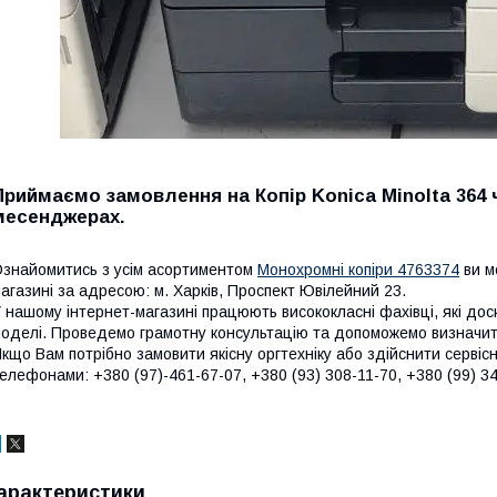
Приймаємо замовлення на Копір Konica Minolta 364 
месенджерах.
знайомитись з усім асортиментом
Монохромні копіри 4763374
ви м
агазині за адресою: м. Харків, Проспект Ювілейний 23.
 нашому інтернет-магазині працюють висококласні фахівці, які до
оделі. Проведемо грамотну консультацію та допоможемо визначити
кщо Вам потрібно замовити якісну оргтехніку або здійснити сервіс
елефонами: +380 (97)-461-67-07, +380 (93) 308-11-70, +380 (99) 34
арактеристики