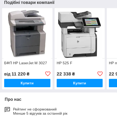
Подібні товари компанії
БФП HP LaserJet M 3027
HP 525 F
HP m
11 220
22 338
22 
від
₴
₴
Купити
Купити
Про нас
Рейтинг не сформований
Менше 5 відгуків за останній рік