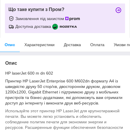
Що таке купити з Пром?
Замовлення під захистом
Доступна доставка
Опис
Характеристики
Доставка
Оплата
Умови п
Опис
HP laserJet 600 m dn 602
Принтер HP LaserJet Enterprise 600 M602dn формату А4 із
швидкістю друку 50 стор/хв, двостороннім друком, дозволом
1200х1200, Gigabit Ethernet і підтримкою друку з мобільних
пристроїв та бізнес-додатками, які допоможуть вам отримати
доступ до інтернету і виконати друк веб-ресурсів.
Используйте этот принтер HP LaserJet для крупнотиражной
печати. Вы можете легко установить и обеспечить
соблюдение политик печати для экономии энергии и
ресурсов. Расширенные функции обеспечения безопасности