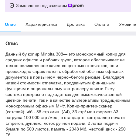
Замовлення під захистом
Опис
Характеристики
Доставка
Оплата
Умови п
Опис
Данный бу копир Minolta 308— это монохромный копир для
средних офисов и рабочих групп, которое обеспечивает не
только великолепное качество цветных отпечатков, но и
превосходно справляется с обработкой обычных офисных
документов в привычном черно–белом режиме. Благодаря
низкой стоимости отпечатка, продвинутым финишным
функциям и опциональному контроллеру печати Fiery
система прекрасно подходит как для высококачественной
цветной печати, так и в качестве альтернативы традиционным
монохромным офисным МФУ. Копир-принтер-сканер
(сетевой): ч/б - 38 стр./мин. (А4), 33 стр/ мин формат А3,
нагрузка 100 000 стр./мес.; в стандарте: контроллер печати
Emperon, дуплекс, лоток ручной подачи, 2 лотка подачи
бумаги по 500 листов, память - 2048 Мб, жесткий диск - 250
Гб,