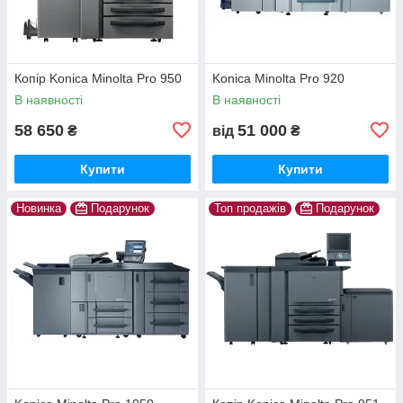
Копір Konica Minolta Pro 950
Konica Minolta Pro 920
В наявності
В наявності
58 650
51 000
₴
від
₴
Купити
Купити
Новинка
Подарунок
Топ продажів
Подарунок