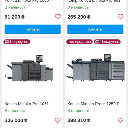
Konica Minolta Pro 1050
Копір Konica Minolta Pro 951
В наявності
В наявності
61 200
265 200
₴
₴
Купити
Купити
Подарунок
Топ продажів
Подарунок
Konica Minolta Pro 1051
Konica Minolta Press 1250 P
В наявності
В наявності
306 000
398 310
₴
₴