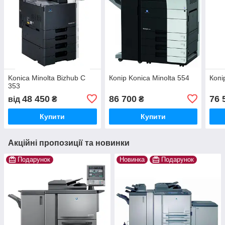
Konica Minolta Bizhub C
Копір Konica Minolta 554
Копі
353
48 450
86 700
76 
від
₴
₴
Купити
Купити
Акційні пропозиції та новинки
Подарунок
Новинка
Подарунок