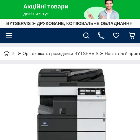
BYTSERVIS ➤ ДРУКОВАНЕ, КОПІЮВАЛЬНЕ ОБЛАДНАННЯ
➤ Оргтехніка та розхідники BYTSERVIS ➤ Нові та Б/У принте