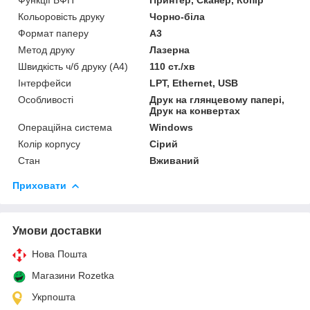
Кольоровість друку
Чорно-біла
Формат паперу
А3
Метод друку
Лазерна
Швидкість ч/б друку (A4)
110 ст./хв
Інтерфейси
LPT, Ethernet, USB
Особливості
Друк на глянцевому папері,
Друк на конвертах
Операційна система
Windows
Колір корпусу
Сірий
Стан
Вживаний
Приховати
Умови доставки
Нова Пошта
Магазини Rozetka
Укрпошта