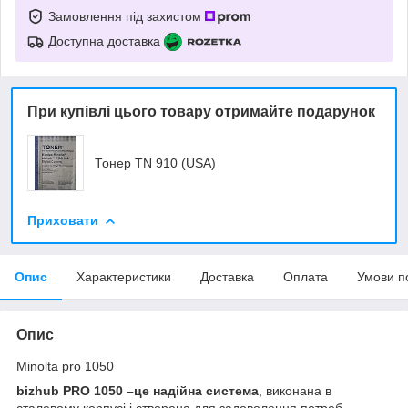
Замовлення під захистом
Доступна доставка
При купівлі цього товару отримайте подарунок
Тонер TN 910 (USA)
Приховати
Опис
Характеристики
Доставка
Оплата
Умови п
Опис
Minolta pro 1050
bizhub PRO 1050 –це надійна система
, виконана в
сталевому корпусі і створена для задоволення потреб