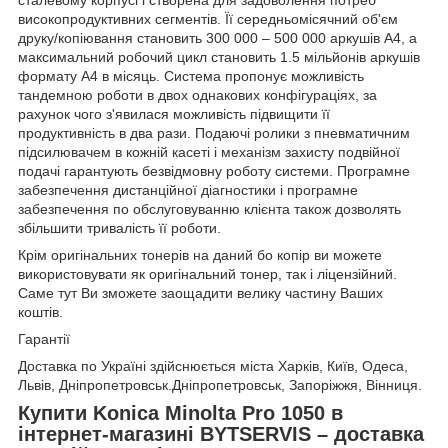
високопродуктивних сегментів. Її середньомісячний об'єм
друку/копіювання становить 300 000 – 500 000 аркушів A4, а
максимальний робочий цикл становить 1.5 мільйонів аркушів
формату A4 в місяць. Система пропонує можливість
тандемною роботи в двох однакових конфігураціях, за
рахунок чого з'явилася можливість підвищити її
продуктивність в два рази. Подаючі ролики з пневматичним
підсилювачем в кожній касеті і механізм захисту подвійної
подачі гарантують безвідмовну роботу системи. Програмне
забезпечення дистанційної діагностики і програмне
забезпечення по обслуговуванню клієнта також дозволять
збільшити тривалість її роботи.
Крім оригінальних тонерів на даний бо копір ви можете
використовувати як оригінальний тонер, так і ліцензійний.
Саме тут Ви зможете заощадити велику частину Ваших
коштів.
Гарантії
Доставка по Україні здійснюється міста Харків, Київ, Одеса,
Львів, Дніпропетровськ.Дніпропетровськ, Запоріжжя, Вінниця.
Купити Konica Minolta Pro 1050 в
інтернет-магазині BYTSERVIS – доставка