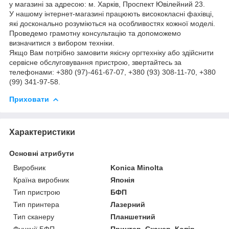
у магазині за адресою: м. Харків, Проспект Ювілейний 23.
У нашому інтернет-магазині працюють висококласні фахівці,
які досконально розуміються на особливостях кожної моделі.
Проведемо грамотну консультацію та допоможемо
визначитися з вибором техніки.
Якщо Вам потрібно замовити якісну оргтехніку або здійснити
сервісне обслуговування пристрою, звертайтесь за
телефонами: +380 (97)-461-67-07, +380 (93) 308-11-70, +380
(99) 341-97-58.
Приховати
Характеристики
Основні атрибути
Виробник
Konica Minolta
Країна виробник
Японія
Тип пристрою
БФП
Тип принтера
Лазерний
Тип сканеру
Планшетний
Функції БФП
Принтер, Сканер, Копір