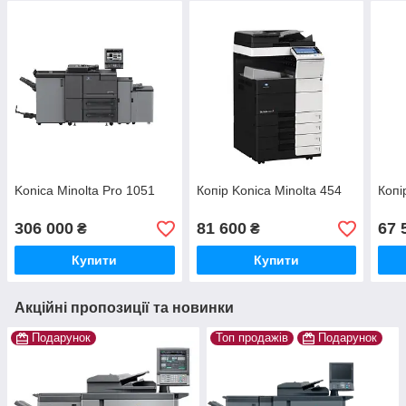
Konica Minolta Pro 1051
Копір Konica Minolta 454
Копі
306 000
81 600
67 
₴
₴
Купити
Купити
Акційні пропозиції та новинки
Подарунок
Топ продажів
Подарунок