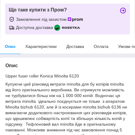
Що таке купити з Пром?
Замовлення під захистом
Доступна доставка
Опис
Характеристики
Доставка
Оплата
Умови п
Опис
Upper fuser roller Konica Minolta 6120
Купуючи цей різновид витрати minolta для бу копірів minolta
від його оригінального виробника. Ви отримуєте можливість
не турбуватися більш ніж на 1 000 000 копій. Водночас ця
витрата minolta ідеально поєднується не тільки з апаратом
Minolta bizhub 6120, але й із косирами minolta bizhub 6136 не
вимагаючи додаткового настроювання цих різновидів копірів,
що здешевлює собівартість копії та збільшує кількість копій у
підсумку. Тефлоновий вал minolta йде в оригінальному
пакованні. Можливе зниження під час замовлення понад 5