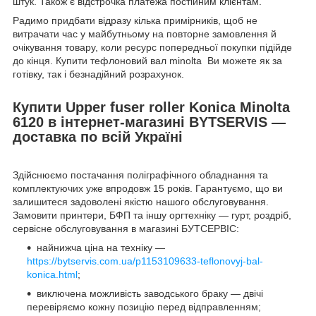
штук. Також є відстрочка платежа постійним клієнтам.
Радимо придбати відразу кілька примірників, щоб не
витрачати час у майбутньому на повторне замовлення й
очікування товару, коли ресурс попередньої покупки підійде
до кінця. Купити тефлоновий вал minolta Ви можете як за
готівку, так і безнадійний розрахунок.
Купити Upper fuser roller Konica Minolta
6120 в інтернет-магазині BYTSERVIS —
доставка по всій Україні
Здійснюємо постачання поліграфічного обладнання та
комплектуючих уже впродовж 15 років. Гарантуємо, що ви
залишитеся задоволені якістю нашого обслуговування.
Замовити принтери, БФП та іншу оргтехніку — гурт, роздріб,
сервісне обслуговування в магазині БУТСЕРВІС:
найнижча ціна на техніку —
https://bytservis.com.ua/p1153109633-teflonovyj-bal-
konica.html
;
виключена можливість заводського браку — двічі
перевіряємо кожну позицію перед відправленням;