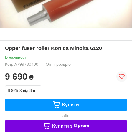
Upper fuser roller Konica Minolta 6120
В наявності
Код: A799730400
Опт і роздріб
9 690
₴
8 925 ₴
від 3 шт.
Купити
або
Купити з