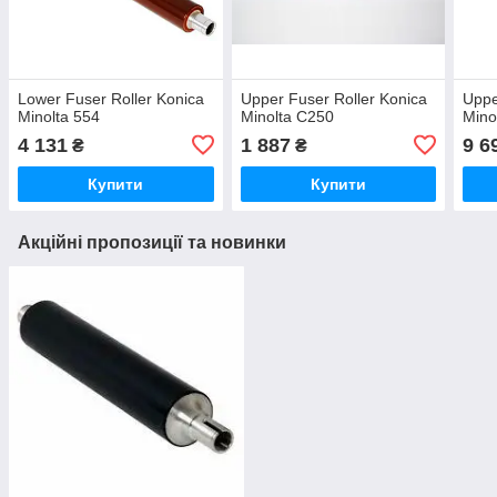
Lower Fuser Roller Konica
Upper Fuser Roller Konica
Uppe
Minolta 554
Minolta C250
Mino
4 131
1 887
9 6
₴
₴
Купити
Купити
Акційні пропозиції та новинки