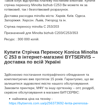
Також існує відстрочка платежу постійним клієнтам. Купити
стрічка переносу Minolta bizhub С253 Ви можете як за
готівковий, так і безготівковий розрахунок.
Доставка расходка minolta міста: Харків. Київ. Одеса.
Запоріжжя. Херсон. Львів, Ужгород та ін.
Стрічка переносу minolta C 253/203
Призначений для Minolta bizhub C203/C253/353
Ресурс : 300 000 копій.
Купити Стрічка Переносу Konica Minolta
C 253 в інтернет-магазині BYTSERVIS –
доставка по всій Україні
Здійснюємо постачання поліграфічного обладнання та
комплектуючих вже протягом 15 років. Гарантуємо, що ви
залишитеся задоволені якістю нашого обслуговування.
Замовити принтери, МФУ та іншу оргтехніку – опт, роздріб,
сервісне обслуговування в магазині БИТСЕРВІС:
найнижча ціна на техніку -
https://bytservis.com.ua/p256373692-lenta-perenosa-