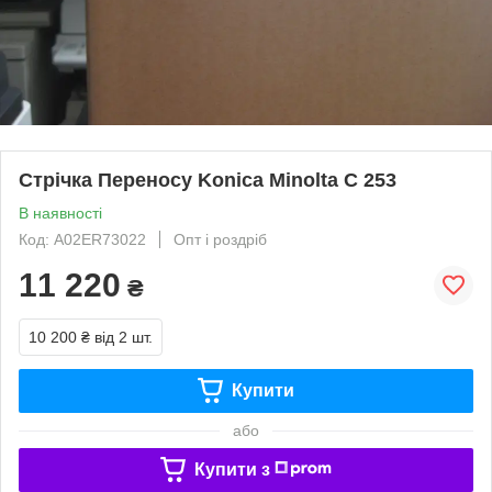
Стрічка Переносу Konica Minolta C 253
В наявності
Код: A02ER73022
Опт і роздріб
11 220
₴
10 200 ₴
від 2 шт.
Купити
або
Купити з