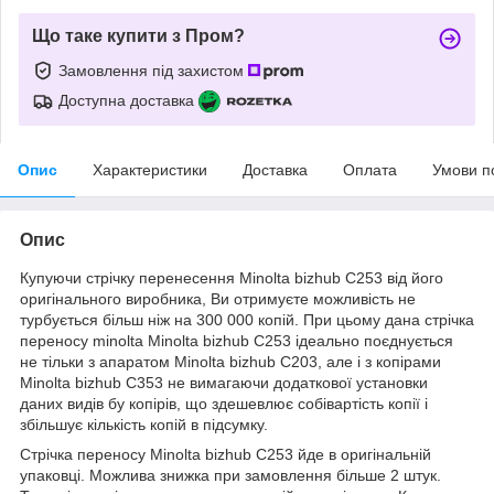
Що таке купити з Пром?
Замовлення під захистом
Доступна доставка
Опис
Характеристики
Доставка
Оплата
Умови п
Опис
Купуючи стрічку перенесення Minolta bizhub С253 від його
оригінального виробника, Ви отримуєте можливість не
турбується більш ніж на 300 000 копій. При цьому дана стрічка
переносу minolta Minolta bizhub С253 ідеально поєднується
не тільки з апаратом Minolta bizhub C203, але і з копірами
Minolta bizhub C353 не вимагаючи додаткової установки
даних видів бу копірів, що здешевлює собівартість копії і
збільшує кількість копій в підсумку.
Стрічка переносу Minolta bizhub С253 йде в оригінальній
упаковці. Можлива знижка при замовлення більше 2 штук.