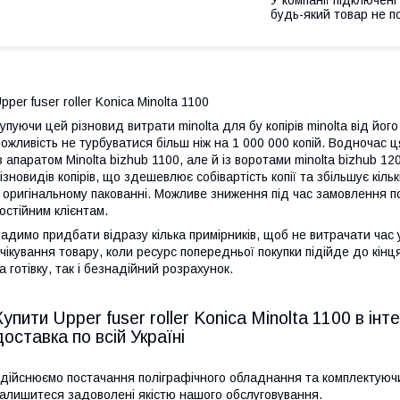
будь-який товар не п
pper fuser roller Konica Minolta 1100
упуючи цей різновид витрати minolta для бу копірів minolta від йог
ожливість не турбуватися більш ніж на 1 000 000 копій. Водночас ц
 апаратом Minolta bizhub 1100, але й із воротами minolta bizhub 
ізновидів копірів, що здешевлює собівартість копії та збільшує кіль
 оригінальному пакованні. Можливе зниження під час замовлення п
остійним клієнтам.
адимо придбати відразу кілька примірників, щоб не витрачати час
чікування товару, коли ресурс попередньої покупки підійде до кін
а готівку, так і безнадійний розрахунок.
Купити Upper fuser roller Konica Minolta 1100 в 
доставка по всій Україні
дійснюємо постачання поліграфічного обладнання та комплектуючи
алишитеся задоволені якістю нашого обслуговування.