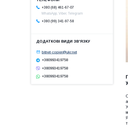
+380 (68) 461-67-07
WhatsApp, Viber, Telegram
+380 (99) 341-97-58
bitnet-copier@ukr.net
+380993419758
+380993419758
+380993419758
О
а
У
м
Я
т