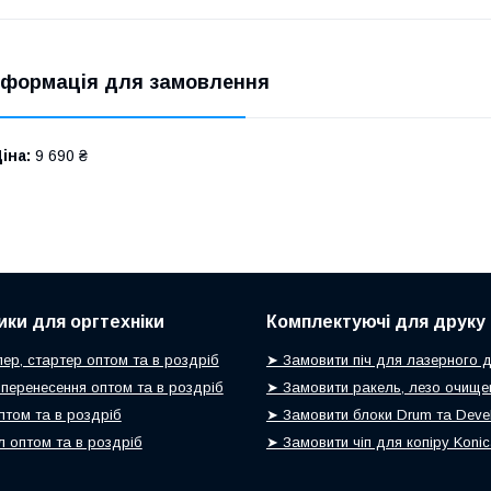
нформація для замовлення
іна:
9 690 ₴
ики для оргтехніки
Комплектуючі для друку
ер, стартер оптом та в роздріб
➤ Замовити піч для лазерного 
 перенесення оптом та в роздріб
➤ Замовити ракель, лезо очище
птом та в роздріб
➤ Замовити блоки Drum та Devel
 оптом та в роздріб
➤ Замовити чіп для копіру Koni