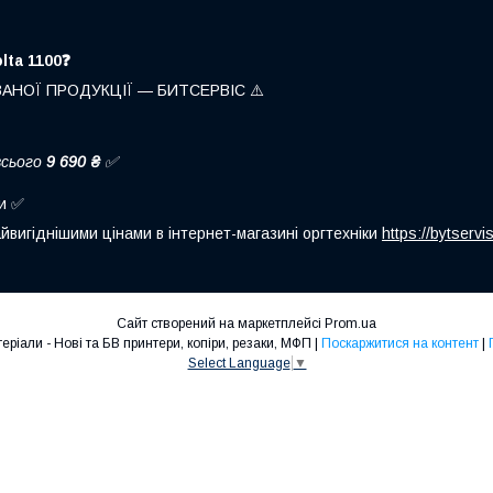
lta 1100❓
ВАНОЇ ПРОДУКЦІЇ — БИТСЕРВІС ⚠️
 всього
9 690 ₴
✅
ни ✅
йвигіднішими цінами в інтернет-магазині оргтехніки
https://bytserv
Сайт створений на маркетплейсі
Prom.ua
Оргтехніка та витратні матеріали - Нові та БВ принтери, копіри, резаки, МФП |
Поскаржитися на контент
|
Select Language
▼