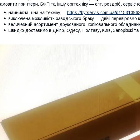
амовити принтери, БФП та іншу оргтехніку — опт, роздріб, сервіс
найнижча ціна на техніку —
https://bytservis.com.ua/p1153109633
виключена можливість заводського браку — двічі перевіряємо 
величезний асортимент друкованого, копіювального обладнання
швидко доставимо в Дніпр, Одесу, Полтаву, Київ, Запоріжжі та і