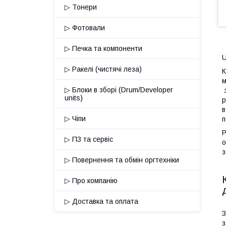
▷ Тонери
▷ Фотовали
▷ Печка та компоненти
U
▷ Ракелі (чистячі леза)
К
м
▷ Блоки в зборі (Drum/Developer
з
units)
р
в
▷ Чіпи
п
Р
▷ ПЗ та сервіс
о
з
▷ Повернення та обмін оргтехніки
▷ Про компанію
▷ Доставка та оплата
З
з