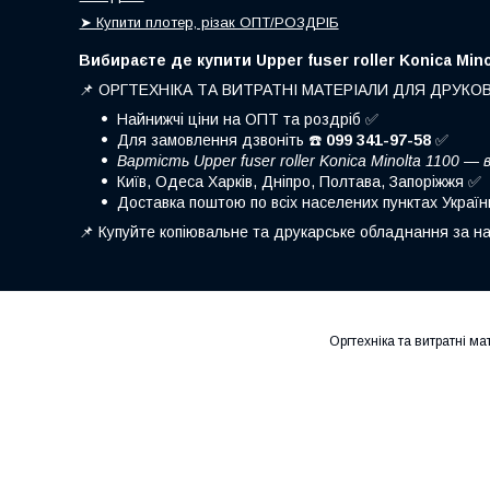
➤ Купити плотер, різак ОПТ/РОЗДРІБ
Вибираєте де купити Upper fuser roller Konica Mino
📌 ОРГТЕХНІКА ТА ВИТРАТНІ МАТЕРІАЛИ ДЛЯ ДРУКО
Найнижчі ціни на ОПТ та роздріб ✅
Для замовлення дзвоніть ☎️
099 341-97-58
✅
Вартість Upper fuser roller Konica Minolta 1100 —
Київ, Одеса Харків, Дніпро, Полтава, Запоріжжя ✅
Доставка поштою по всіх населених пунктах Украї
📌 Купуйте копіювальне та друкарське обладнання за на