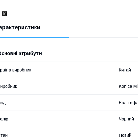
арактеристики
Основні атрибути
раїна виробник
Китай
иробник
Konica Mi
Вид
Вал теф
олір
Чорний
Стан
Новий