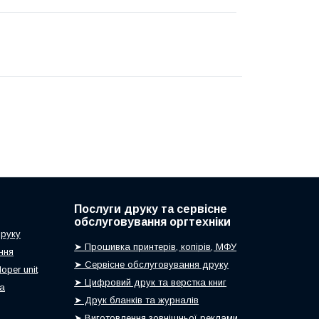
Послуги друку та сервісне
обслуговування оргтехніки
друку
➤ Прошивка принтерів, копірів, МФУ
ння
➤ Сервісне обслуговування друку
oper unit
➤ Цифровий друк та верстка книг
ca
➤ Друк бланків та журналів
➤ Виготовлення зовнішньої реклами