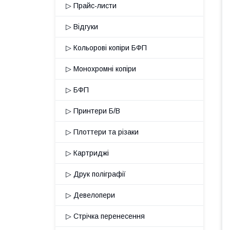
▷ Прайс-листи
▷ Відгуки
▷ Кольорові копіри БФП
▷ Монохромні копіри
▷ БФП
▷ Принтери Б/В
▷ Плоттери та різаки
▷ Картриджі
▷ Друк поліграфії
▷ Девелопери
▷ Стрічка перенесення