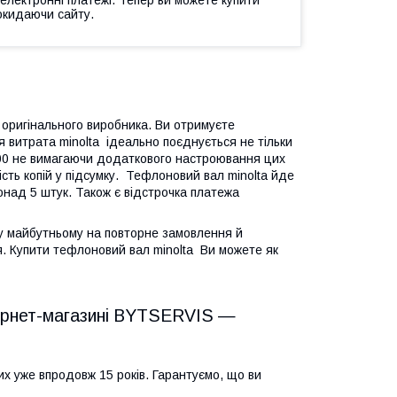
окидаючи сайту.
о оригінального виробника. Ви отримуєте
я витрата minolta ідеально поєднується не тільки
1200 не вимагаючи додаткового настроювання цих
кість копій у підсумку. Тефлоновий вал minolta йде
онад 5 штук. Також є відстрочка платежа
 у майбутньому на повторне замовлення й
ця. Купити тефлоновий вал minolta Ви можете як
інтернет-магазині BYTSERVIS —
х уже впродовж 15 років. Гарантуємо, що ви