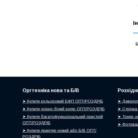
І
Ц
Оргтехніка нова та Б/В
Розхідн
➤ Купити кольоровий БФП ОПТ/РОЗДРІБ
➤ Девелоп
➤ Купити чорно-білий копір ОПТ/РОЗДРІБ
➤ Стрічка
➤ Купити багатофункціональний пристрій
➤ Тонер о
ОПТ/РОЗДРІБ
➤ Фотовал
➤ Купити принтер новий або Б/В ОПТ/
РОЗДРІБ