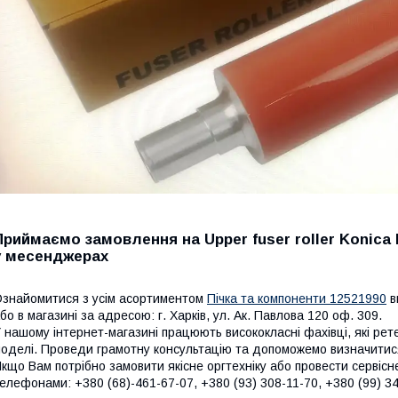
Приймаємо замовлення на Upper fuser roller Konica 
у месенджерах
знайомитися з усім асортиментом
Пічка та компоненти 12521990
в
бо в магазині за адресою: г. Харків, ул. Ак. Павлова 120 оф. 309.
 нашому інтернет-магазині працюють висококласні фахівці, які ре
оделі. Проведи грамотну консультацію та допоможемо визначитися
кщо Вам потрібно замовити якісне оргтехніку або провести сервіс
елефонами: +380 (68)-461-67-07, +380 (93) 308-11-70, +380 (99) 34