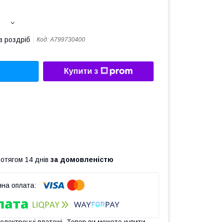
в роздріб
Код:
A799730400
Купити з
ротягом 14 днів
за домовленістю
 електронні платежі. Тепер ви можете купити