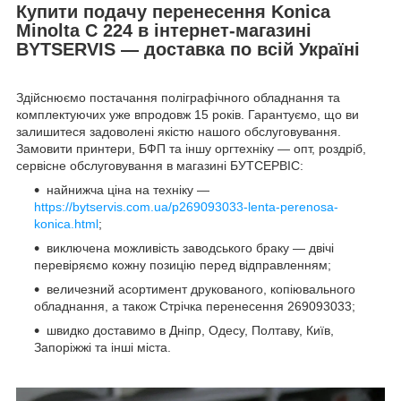
Купити подачу перенесення Konica
Minolta C 224 в інтернет-магазині
BYTSERVIS — доставка по всій Україні
Здійснюємо постачання поліграфічного обладнання та
комплектуючих уже впродовж 15 років. Гарантуємо, що ви
залишитеся задоволені якістю нашого обслуговування.
Замовити принтери, БФП та іншу оргтехніку — опт, роздріб,
сервісне обслуговування в магазині БУТСЕРВІС:
найнижча ціна на техніку —
https://bytservis.com.ua/p269093033-lenta-perenosa-
konica.html
;
виключена можливість заводського браку — двічі
перевіряємо кожну позицію перед відправленням;
величезний асортимент друкованого, копіювального
обладнання, а також Стрічка перенесення 269093033;
швидко доставимо в Дніпр, Одесу, Полтаву, Київ,
Запоріжжі та інші міста.