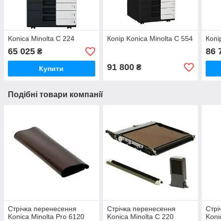
Konica Minolta C 224
Копір Konica Minolta C 554
Копі
65 025
86 
₴
91 800
₴
Купити
Подібні товари компанії
Стрічка перенесення
Стрічка перенесення
Стрі
Konica Minolta Pro 6120
Konica Minolta C 220
Koni