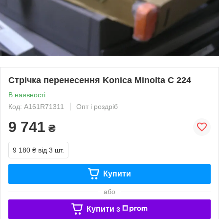
Стрічка перенесення Konica Minolta C 224
В наявності
Код: A161R71311
Опт і роздріб
9 741
₴
9 180 ₴
від 3 шт.
Купити
або
Купити з