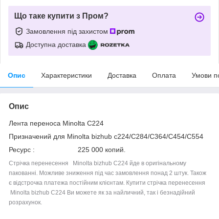
Що таке купити з Пром?
Замовлення під захистом
Доступна доставка
Опис
Характеристики
Доставка
Оплата
Умови п
Опис
Лента переноса Minolta C224
Призначений для Minolta bizhub c224/C284/C364/C454/C554
Ресурс : 225 000 копий.
Стрічка перенесення Minolta bizhub С224 йде в оригінальному
пакованні. Можливе зниження під час замовлення понад 2 штук. Також
є відстрочка платежа постійним клієнтам.
Купити стрічка перенесення
Minolta bizhub С224 Ви можете як за найличний, так і безнадійний
розрахунок.