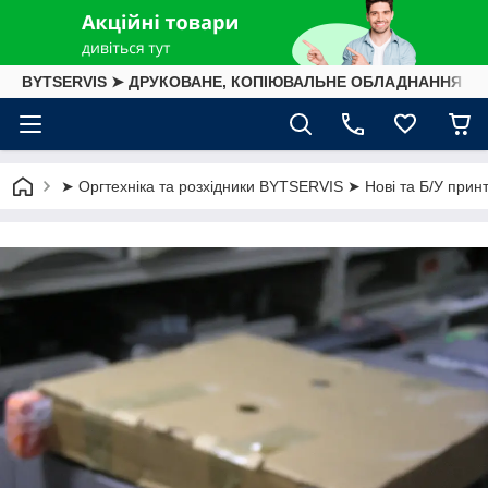
BYTSERVIS ➤ ДРУКОВАНЕ, КОПІЮВАЛЬНЕ ОБЛАДНАННЯ
➤ Оргтехніка та розхідники BYTSERVIS ➤ Нові та Б/У принте