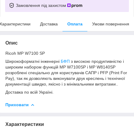
Замовлення під захистом
Характеристики
Доставка
Оплата
Умови повернення
Опис
Ricoh MP W7100 SP
Широкоформатні інженерні
БФП
з високою продуктивністю і
широким набором функцій MP W7100SP і MP W8140SP
розроблені спеціально для користувачів САПР і PFP (Print For
Pay), так як дозволяють виконувати друк креслень і технічної
документації швидко, якісно і з мінімальними витратами..
Доставка по всій Україні.
Приховати
Характеристики