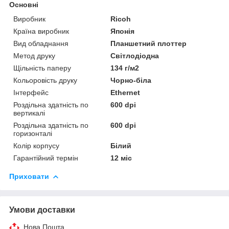
Основні
Виробник
Ricoh
Країна виробник
Японія
Вид обладнання
Планшетний плоттер
Метод друку
Світлодіодна
Щільність паперу
134 г/м2
Кольоровість друку
Чорно-біла
Інтерфейс
Ethernet
Роздільна здатність по
600 dpi
вертикалі
Роздільна здатність по
600 dpi
горизонталі
Колір корпусу
Білий
Гарантійний термін
12 міс
Приховати
Умови доставки
Нова Пошта