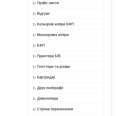
▷ Прайс-листи
▷ Відгуки
▷ Кольорові копіри БФП
▷ Монохромні копіри
▷ БФП
▷ Принтери Б/В
▷ Плоттери та різаки
▷ Картриджі
▷ Друк поліграфії
▷ Девелопери
▷ Стрічка перенесення