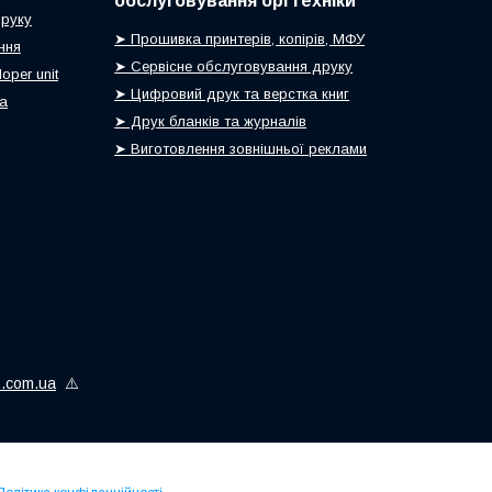
обслуговування оргтехніки
друку
➤ Прошивка принтерів, копірів, МФУ
ння
➤ Сервісне обслуговування друку
oper unit
➤ Цифровий друк та верстка книг
ca
➤ Друк бланків та журналів
➤ Виготовлення зовнішньої реклами
is.com.ua
⚠️