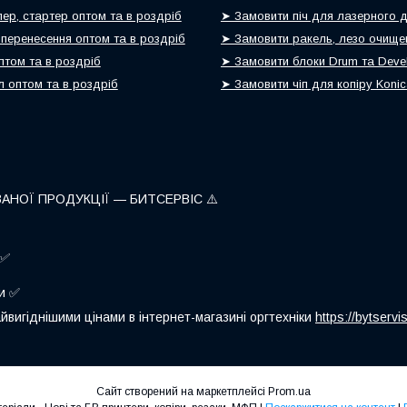
ер, стартер оптом та в роздріб
➤ Замовити піч для лазерного 
 перенесення оптом та в роздріб
➤ Замовити ракель, лезо очище
птом та в роздріб
➤ Замовити блоки Drum та Devel
 оптом та в роздріб
➤ Замовити чіп для копіру Koni
ВАНОЇ ПРОДУКЦІЇ — БИТСЕРВІС ⚠️
✅
ни ✅
йвигіднішими цінами в інтернет-магазині оргтехніки
https://bytserv
Сайт створений на маркетплейсі
Prom.ua