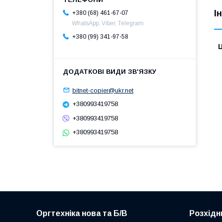
І
+380 (68) 461-67-07
WhatsApp, Viber, Telegram
+380 (99) 341-97-58
Ц
bitnet-copier@ukr.net
+380993419758
+380993419758
+380993419758
Оргтехніка нова та Б/В
Розхідн