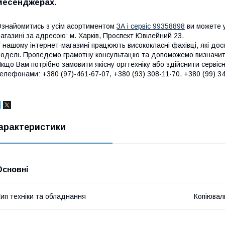
месенджерах.
знайомитись з усім асортиментом
ЗА і сервіс 99358898
ви можете у
агазині за адресою: м. Харків, Проспект Ювілейний 23.
 нашому інтернет-магазині працюють висококласні фахівці, які до
оделі. Проведемо грамотну консультацію та допоможемо визначити
кщо Вам потрібно замовити якісну оргтехніку або здійснити сервіс
елефонами: +380 (97)-461-67-07, +380 (93) 308-11-70, +380 (99) 34
арактеристики
Основні
ип техніки та обладнання
Копіювал