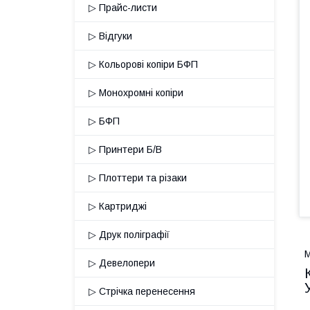
▷ Прайс-листи
▷ Відгуки
▷ Кольорові копіри БФП
▷ Монохромні копіри
▷ БФП
▷ Принтери Б/В
▷ Плоттери та різаки
▷ Картриджі
▷ Друк поліграфії
М
▷ Девелопери
▷ Стрічка перенесення