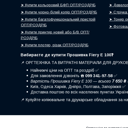
➤ Купити кольоровий БФП ОПТ/РОЗДРІБ
➤ Девелоп
➤ Купити чорно-білий копір ОПТ/РОЗДРІБ
➤ Стрічка
➤ Купити багатофункціональний пристрій
➤ Тонер о
ОПТ/РОЗДРІБ
➤ Фотовал
➤ Купити принтер новий або Б/В ОПТ/
РОЗДРІБ
➤ Купити плотер, різак ОПТ/РОЗДРІБ
Вибираєте де купити Прошивка Fiery E 100❓
📌 ОРГТЕХНІКА ТА ВИТРАТНІ МАТЕРІАЛИ ДЛЯ ДРУКО
Найнижчі ціни на ОПТ та роздріб ✅
Для замовлення дзвоніть ☎️
099 341-97-58
✅
Вартість Прошивка Fiery E 100 — всього
7 650 ₴
Київ, Одеса Харків, Дніпро, Полтава, Запоріжжя ✅
Доставка поштою по всіх населених пунктах Украї
📌 Купуйте копіювальне та друкарське обладнання за на