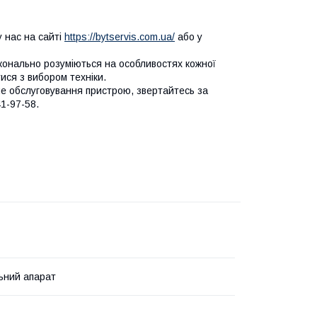
 нас на сайті
https://bytservis.com.ua/
або у
сконально розуміються на особливостях кожної
ся з вибором техніки.
не обслуговування пристрою, звертайтесь за
1-97-58.
ьний апарат