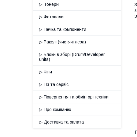
▷ Тонери
З
з
З
▷ Фотовали
▷ Печка та компоненти
▷ Ракелі (чистячі леза)
▷ Блоки в зборі (Drum/Developer
units)
▷ Чіпи
▷ ПЗ та сервіс
▷ Повернення та обмін оргтехніки
▷ Про компанію
▷ Доставка та оплата