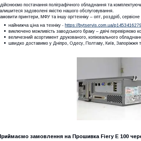
дійснюємо постачання поліграфічного обладнання та комплектуючих
алишитеся задоволені якістю нашого обслуговування.
амовити принтери, МФУ та іншу оргтехніку – опт, роздріб, сервісн
найнижча ціна на техніку -
https://bytservis.com.ua/p1453416279
виключено можливість заводського браку – двічі перевіряємо 
величезний асортимент друкованого, копіювального обладнання
швидко доставимо у Дніпро, Одесу, Полтаву, Київ, Запоріжжя та
Приймаємо замовлення на Прошивка Fiery E 100 чере