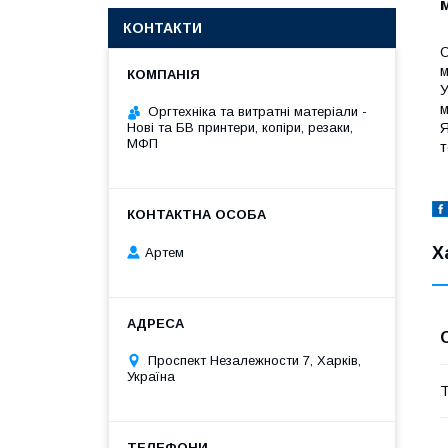
КОНТАКТИ
О
м
У
м
Оргтехніка та витратні матеріали -
Я
Нові та БВ принтери, копіри, резаки,
МФП
т
Х
Артем
Проспект Незалежности 7, Харків,
Україна
Т