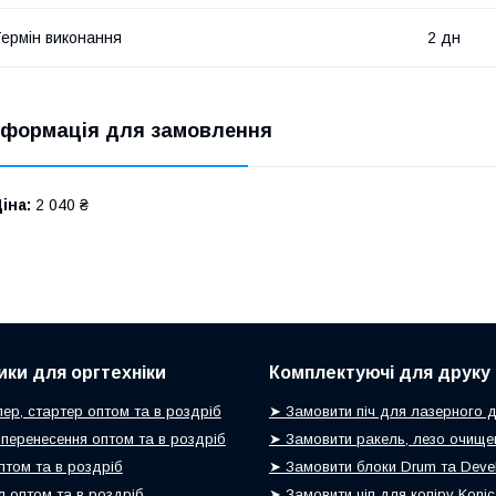
ермін виконання
2 дн
нформація для замовлення
іна:
2 040 ₴
ики для оргтехніки
Комплектуючі для друку
ер, стартер оптом та в роздріб
➤ Замовити піч для лазерного 
 перенесення оптом та в роздріб
➤ Замовити ракель, лезо очище
птом та в роздріб
➤ Замовити блоки Drum та Devel
 оптом та в роздріб
➤ Замовити чіп для копіру Koni