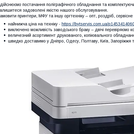
дійснюємо постачання поліграфічного обладнання та комплектуючих
алишитеся задоволені якістю нашого обслуговування.
амовити принтери, МФУ та іншу оргтехніку – опт, роздріб, сервісн
найнижча ціна на техніку -
https://bytservis.com.ua/p1453414060
виключено можливість заводського браку – двічі перевіряємо 
величезний асортимент друкованого, копіювального обладнання
швидко доставимо у Дніпро, Одесу, Полтаву, Київ, Запоріжжя та