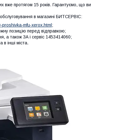
 вже протягом 15 років. Гарантуємо, що ви
е обслуговування в магазині БИТСЕРВІС:
-proshivka-mfu-xerox.html
;
кожну позицію перед відправкою;
, а також ЗА і сервіс 1453414060;
 в інші міста.