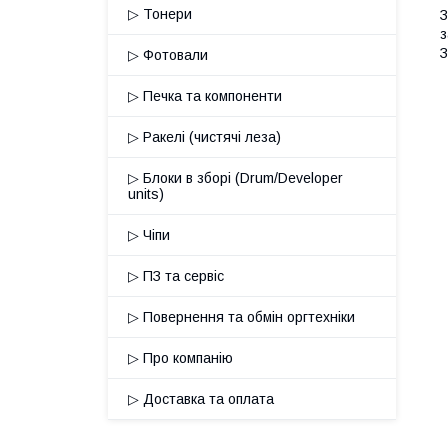
▷ Тонери
З
з
З
▷ Фотовали
▷ Печка та компоненти
▷ Ракелі (чистячі леза)
▷ Блоки в зборі (Drum/Developer
units)
▷ Чіпи
▷ ПЗ та сервіс
▷ Повернення та обмін оргтехніки
▷ Про компанію
▷ Доставка та оплата