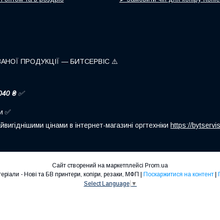
ВАНОЇ ПРОДУКЦІЇ — БИТСЕРВІС ⚠️
040 ₴
✅
ни ✅
йвигіднішими цінами в інтернет-магазині оргтехніки
https://bytserv
Сайт створений на маркетплейсі
Prom.ua
Оргтехніка та витратні матеріали - Нові та БВ принтери, копіри, резаки, МФП |
Поскаржитися на контент
|
Select Language
▼