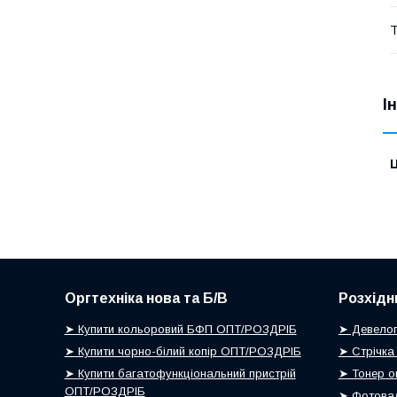
Т
І
Ц
Оргтехніка нова та Б/В
Розхідн
➤ Купити кольоровий БФП ОПТ/РОЗДРІБ
➤ Девелоп
➤ Купити чорно-білий копір ОПТ/РОЗДРІБ
➤ Стрічка
➤ Купити багатофункціональний пристрій
➤ Тонер о
ОПТ/РОЗДРІБ
➤ Фотовал