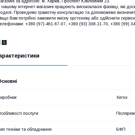
агазині за адресою: м. Харків, Проспект Ювілейний 23.
 нашому інтернет-магазині працюють висококласні фахівці, які до
оделі. Проведемо грамотну консультацію та допоможемо визначити
кщо Вам потрібно замовити якісну оргтехніку або здійснити сервіс
елефонами: +380 (97)-461-67-07, +380 (93) 308-11-70, +380 (99) 34
арактеристики
Основні
иробник
Xerox
собливості послуги
Післярем
ип техніки та обладнання
БФП