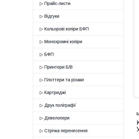
▷ Прайс-листи
▷ Відгуки
▷ Кольорові копіри БФП
▷ Монохромні копіри
▷ БФП
▷ Принтери Б/В
▷ Плоттери та різаки
▷ Картриджі
▷ Друк поліграфії
М
▷ Девелопери
▷ Стрічка перенесення