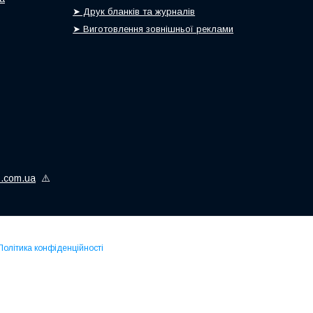
➤ Друк бланків та журналів
➤ Виготовлення зовнішньої реклами
is.com.ua
⚠️
Політика конфіденційності