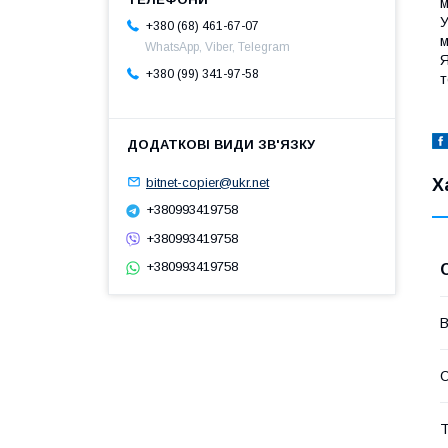
м
У
+380 (68) 461-67-07
м
WhatsApp, Viber, Telegram
Я
+380 (99) 341-97-58
т
bitnet-copier@ukr.net
Х
+380993419758
+380993419758
+380993419758
В
О
Т