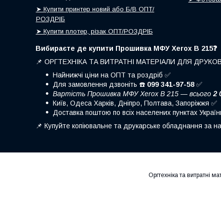
➤ Купити принтер новий або Б/В ОПТ/
РОЗДРІБ
➤ Купити плотер, різак ОПТ/РОЗДРІБ
Вибираєте де купити Прошивка МФУ Xerox B 215❓
📌 ОРГТЕХНІКА ТА ВИТРАТНІ МАТЕРІАЛИ ДЛЯ ДРУКО
Найнижчі ціни на ОПТ та роздріб ✅
Для замовлення дзвоніть ☎️
099 341-97-58
✅
Вартість Прошивка МФУ Xerox B 215 — всього
2 
Київ, Одеса Харків, Дніпро, Полтава, Запоріжжя ✅
Доставка поштою по всіх населених пунктах Украї
📌 Купуйте копіювальне та друкарське обладнання за на