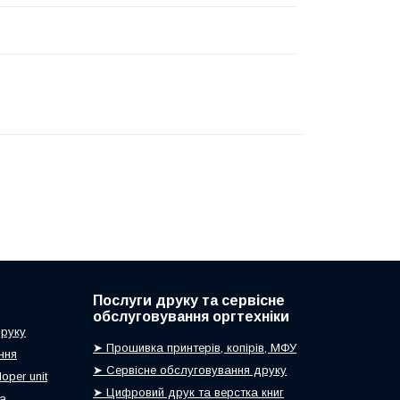
Послуги друку та сервісне
обслуговування оргтехніки
друку
➤ Прошивка принтерів, копірів, МФУ
ння
➤ Сервісне обслуговування друку
oper unit
➤ Цифровий друк та верстка книг
ca